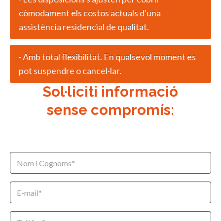
còmodament els costos actuals d'una
assistència residencial de qualitat.
· Amb total flexibilitat. En qualsevol moment es
pot suspendre o cancel·lar.
Sol·liciti informació
sense compromís: