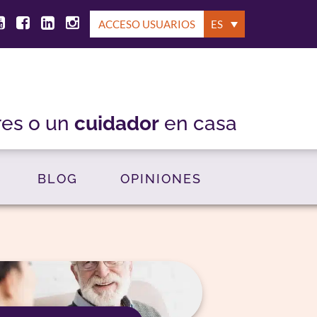
ACCESO USUARIOS
ES
res o un
cuidador
en casa
BLOG
OPINIONES
nsigue unos