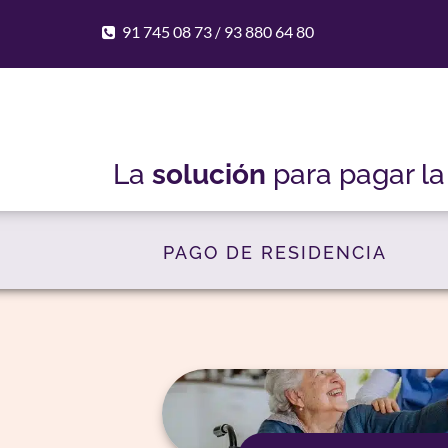
91 745 08 73
93 880 64 80
/
La
solución
para pagar l
PAGO DE RESIDENCIA
hasta
Te anti