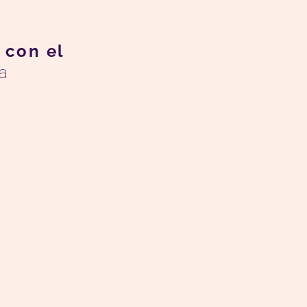
a
con el
a