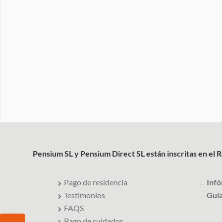
Pensium SL y Pensium Direct SL están inscritas en el 
Pago de residencia
Inf
Testimonios
Guí
FAQS
Pago de cuidador