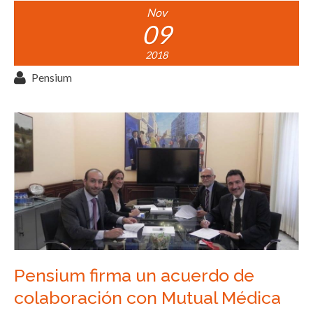
Nov
09
2018
Pensium
Pensium firma un acuerdo de
colaboración con Mutual Médica