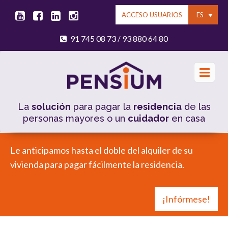
ES
ACCESO USUARIOS
91 745 08 73
93 880 64 80
/
La
solución
para pagar la
residencia
de las
personas mayores o un
cuidador
en casa
Le anticipamos hasta el doble del alquiler de su
vivienda para pagar fácilmente la residencia.
¡Infórmese!