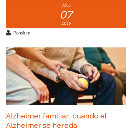
Nov
07
2019
Pensium
Alzheimer familiar: cuando el
Alzheimer se hereda