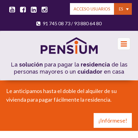
ES
ACCESO USUARIOS
91 745 08 73
93 880 64 80
/
La
solución
para pagar la
residencia
de las
personas mayores o un
cuidador
en casa
Le anticipamos hasta el doble del alquiler de su
vivienda para pagar fácilmente la residencia.
¡Infórmese!