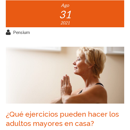
Ago
31
2021
Pensium
¿Qué ejercicios pueden hacer los
adultos mayores en casa?