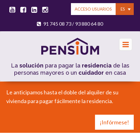
ES
ACCESO USUARIOS
91 745 08 73
93 880 64 80
/
La
solución
para pagar la
residencia
de las
personas mayores o un
cuidador
en casa
Le anticipamos hasta el doble del alquiler de su
vivienda para pagar fácilmente la residencia.
¡Infórmese!