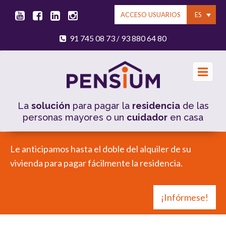
ES
ACCESO USUARIOS
91 745 08 73
93 880 64 80
/
La
solución
para pagar la
residencia
de las
personas mayores o un
cuidador
en casa
Le anticipamos hasta el doble del alquiler de su
vivienda para pagar fácilmente la residencia.
¡Infórmese!