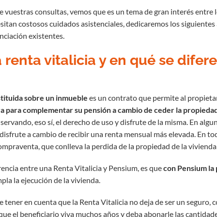
e vuestras consultas, vemos que es un tema de gran interés entre l
tan costosos cuidados asistenciales, dedicaremos los siguientes a
nciación existentes.
 renta vitalicia y en qué se dife
nstituida sobre un inmueble
es un contrato que permite al propiet
ra para complementar su pensión a cambio de ceder la propiedad
servando, eso sí, el derecho de uso y disfrute de la misma. En al
disfrute a cambio de recibir una renta mensual más elevada. En to
ompraventa, que conlleva la perdida de la propiedad de la vivienda
rencia entre una Renta Vitalicia y Pensium, es que
con Pensium la
la la ejecución de la vivienda.
 tener en cuenta que la Renta Vitalicia no deja de ser un seguro, 
e que el beneficiario viva muchos años y deba abonarle las cantid