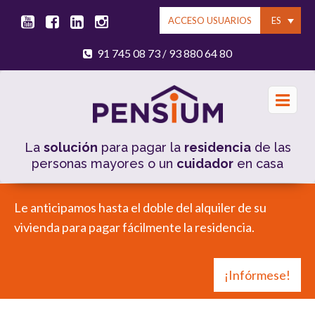
ES
ACCESO USUARIOS
91 745 08 73
93 880 64 80
/
La
solución
para pagar la
residencia
de las
personas mayores o un
cuidador
en casa
Le anticipamos hasta el doble del alquiler de su
vivienda para pagar fácilmente la residencia.
¡Infórmese!