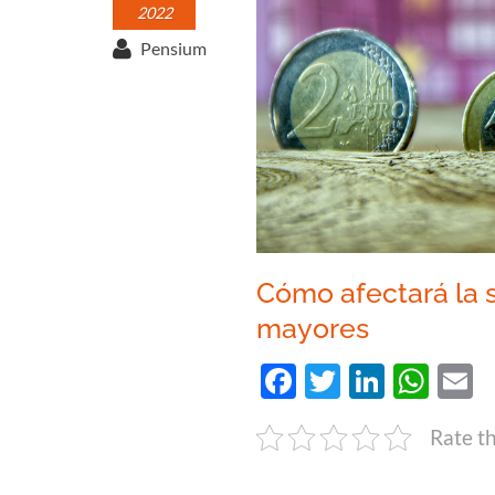
2022
Pensium
Cómo afectará la s
mayores
Facebook
Twitter
Linked
Wha
E
Rate th