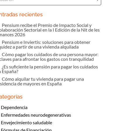
ntradas recientes
Pensium recibe el Premio de Impacto Social y
laboración Sectorial en la I Edición de la Nit de les
inances 2026
Pensium e Inviertis: soluciones para obtener
quidez a partir de una vivienda alquilada
Cómo pagar los cuidados de una persona mayor:
claves para afrontar los gastos con tranquilidad
¿Es suficiente la pensión para pagar los cuidados
n España?
Cómo alquilar tu vivienda para pagar una
esidencia de mayores en España
ategorías
Dependencia
Enfermedades neurodegenerativas
Envejecimiento saludable
Fórmulas de Financiación