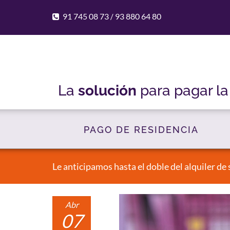
91 745 08 73
93 880 64 80
/
La
solución
para pagar l
PAGO DE RESIDENCIA
Le anticipamos hasta el doble del alquiler de 
Abr
07