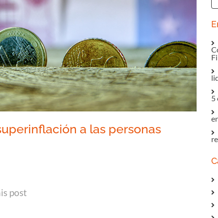
E
Co
F
li
5 
e
uperinflación a las personas
r
C
In
tsApp
mail
is post