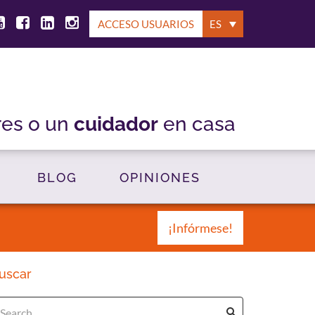
ACCESO USUARIOS
ES
res o un
cuidador
en casa
BLOG
OPINIONES
¡Infórmese!
uscar