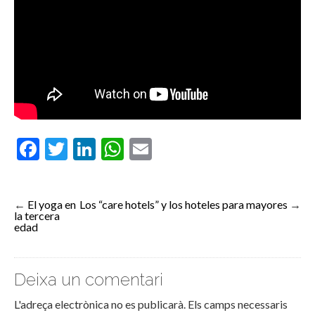
Facebook
Twitter
LinkedIn
WhatsApp
Email
←
El yoga en
Los “care hotels” y los hoteles para mayores
→
la tercera
edad
Deixa un comentari
L'adreça electrònica no es publicarà.
Els camps necessaris