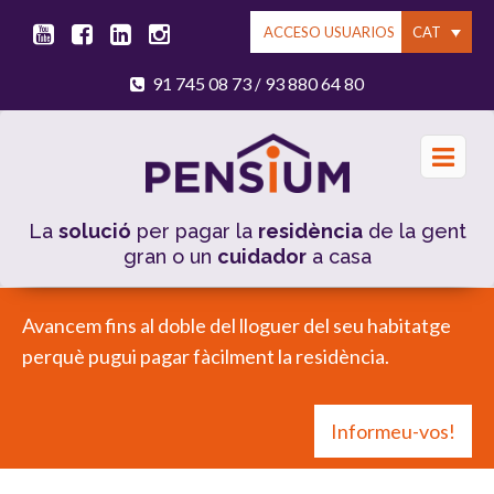
CAT
ACCESO USUARIOS
91 745 08 73
93 880 64 80
/
La
solució
per pagar la
residència
de la gent
gran o un
cuidador
a casa
Avancem fins al doble del lloguer del seu habitatge
perquè pugui pagar fàcilment la residència.
Informeu-vos!