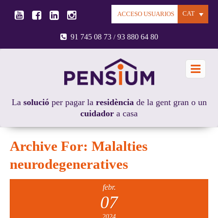
CAT
ACCESO USUARIOS
91 745 08 73
93 880 64 80
/
La
solució
per pagar la
residència
de la gent gran o un
cuidador
a casa
Archive For:
Malalties
neurodegeneratives
febr.
07
2024