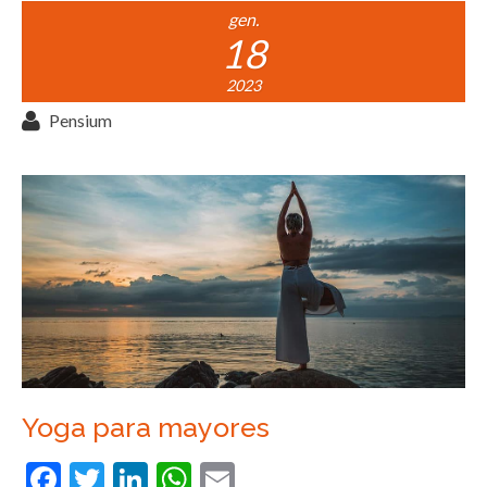
gen.
18
2023
Pensium
Yoga para mayores
Facebook
Twitter
LinkedIn
WhatsApp
Email