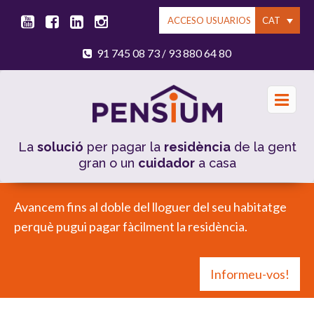
CAT
ACCESO USUARIOS
91 745 08 73
93 880 64 80
/
La
solució
per pagar la
residència
de la gent
gran o un
cuidador
a casa
Avancem fins al doble del lloguer del seu habitatge
perquè pugui pagar fàcilment la residència.
Informeu-vos!