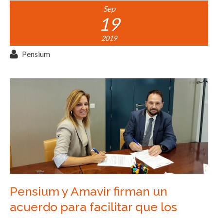
Sep
19
2019
Pensium
Pensium y Amavir firman un
acuerdo para facilitar que los