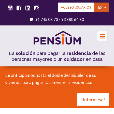
ES
ACCESO USUARIOS
91 745 08 73
93 880 64 80
/
La
solución
para pagar la
residencia
de las
personas mayores o un
cuidador
en casa
Le anticipamos hasta el doble del alquiler de su
vivienda para pagar fácilmente la residencia.
¡Infórmese!