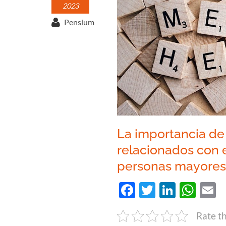
2023
Pensium
La importancia de 
relacionados con e
personas mayore
Facebook
Twitter
Linked
Wha
E
Rate th