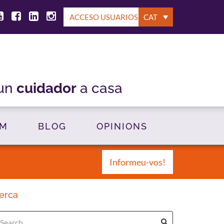
ACCESO USUARIOS
CAT
 un
cuidador
a casa
OM
BLOG
OPINIONS
Informeu-vos!
erca