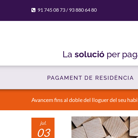
91 745 08 73
93 880 64 80
/
La
solució
per pag
PAGAMENT DE RESIDÈNCIA
Avancem fins al doble del lloguer del seu hab
jul.
03