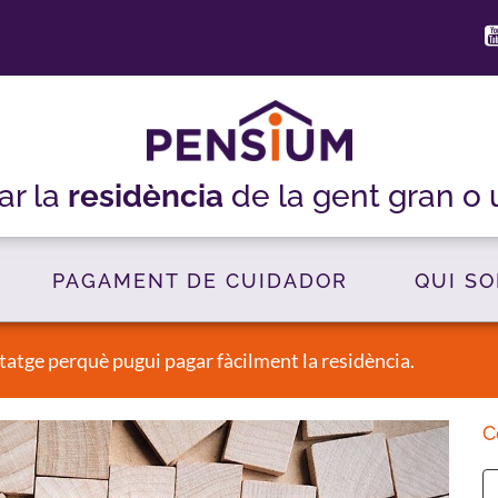
ar la
residència
de la gent gran o
PAGAMENT DE CUIDADOR
QUI S
itatge perquè pugui pagar fàcilment la residència.
C