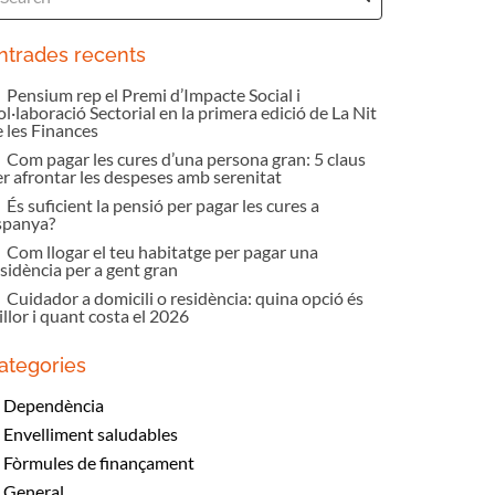
ntrades recents
Pensium rep el Premi d’Impacte Social i
l·laboració Sectorial en la primera edició de La Nit
e les Finances
Com pagar les cures d’una persona gran: 5 claus
er afrontar les despeses amb serenitat
És suficient la pensió per pagar les cures a
spanya?
Com llogar el teu habitatge per pagar una
sidència per a gent gran
Cuidador a domicili o residència: quina opció és
llor i quant costa el 2026
ategories
Dependència
Envelliment saludables
Fòrmules de finançament
General