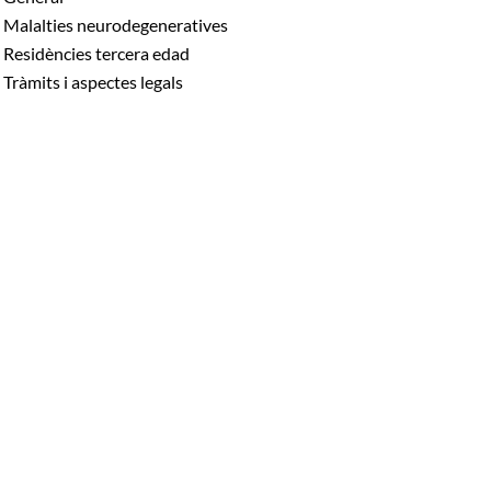
Malalties neurodegeneratives
Residències tercera edad
Tràmits i aspectes legals