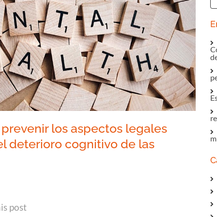
E
Co
d
p
E
re
prevenir los aspectos legales
mi
l deterioro cognitivo de las
s
C
In
tsApp
mail
is post