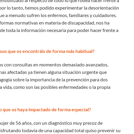
sibilizado al respecto de todo lo que rodea hacer frente a
por lo tanto, hemos podido experimentar la desorientación
que a menudo sufren los enfermos, familiares y cuidadores.
eformas normativas en materia de discapacidad, nos ha
e toda la información necesaria para poder hacer frente a
casos que os encontráis de forma más habitual?
os con consultas en momentos demasiado avanzados,
onas afectadas ya tienen alguna situación urgente que
gogía sobre la importancia de la prevención para dos
 vida, como son las posibles enfermedades o la propia
so que os haya impactado de forma especial?
mujer de 56 años, con un diagnóstico muy precoz de
disfrutando todavía de una capacidad total quiso prevenir su