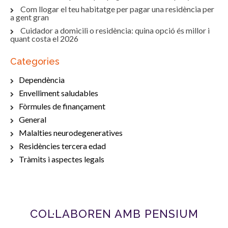
Com llogar el teu habitatge per pagar una residència per
a gent gran
Cuidador a domicili o residència: quina opció és millor i
quant costa el 2026
Categories
Dependència
Envelliment saludables
Fòrmules de finançament
General
Malalties neurodegeneratives
Residències tercera edad
Tràmits i aspectes legals
COL·LABOREN AMB PENSIUM