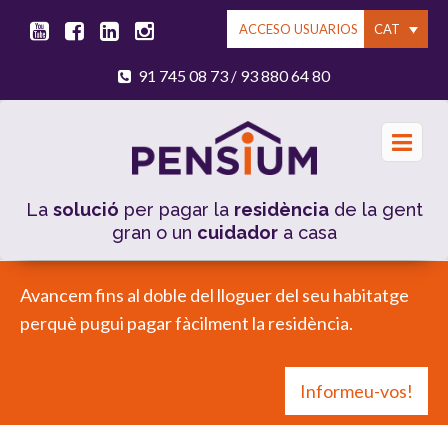
CAT
ACCESO USUARIOS
91 745 08 73
93 880 64 80
/
La
solució
per pagar la
residència
de la gent
gran o un
cuidador
a casa
Avancem fins al doble del lloguer del seu habitatge
perquè pugui pagar fàcilment la residència.
Informeu-vos!