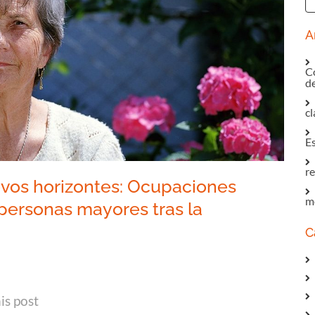
A
C
de
c
E
r
vos horizontes: Ocupaciones
m
personas mayores tras la
C
In
tsApp
mail
is post