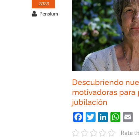
2023
Pensium
Descubriendo nue
motivadoras para 
jubilación
Facebook
Twitter
Linked
Wha
E
Rate th