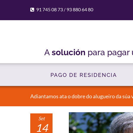
91 745 08 73
93 880 64 80
/
A
solución
para pagar
PAGO DE RESIDENCIA
Adiantamos ata o dobre do alugueiro da súa v
Set
14