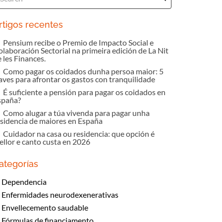
rtigos recentes
Pensium recibe o Premio de Impacto Social e
olaboración Sectorial na primeira edición de La Nit
 les Finances.
Como pagar os coidados dunha persoa maior: 5
laves para afrontar os gastos con tranquilidade
É suficiente a pensión para pagar os coidados en
spaña?
Como alugar a túa vivenda para pagar unha
esidencia de maiores en España
Cuidador na casa ou residencia: que opción é
ellor e canto custa en 2026
ategorías
Dependencia
Enfermidades neurodexenerativas
Envellecemento saudable
Fórmulas de financiamento