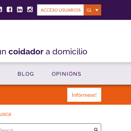
ACCESO USUARIOS
GL
un
coidador
a domicilio
BLOG
OPINIÓNS
Infórmese!
usca