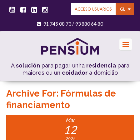
GL
ACCESO USUARIOS
91 745 08 73
93 880 64 80
/
A
solución
para pagar unha
residencia
para
maiores ou un
coidador
a domicilio
Archive For:
Fórmulas de
financiamento
Mar
12
2026