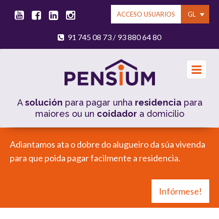
GL
ACCESO USUARIOS
91 745 08 73
93 880 64 80
/
A
solución
para pagar unha
residencia
para
maiores ou un
coidador
a domicilio
Adiantamos ata o dobre do alugueiro da súa vivenda
para que poida pagar facilmente a residencia.
Infórmese!