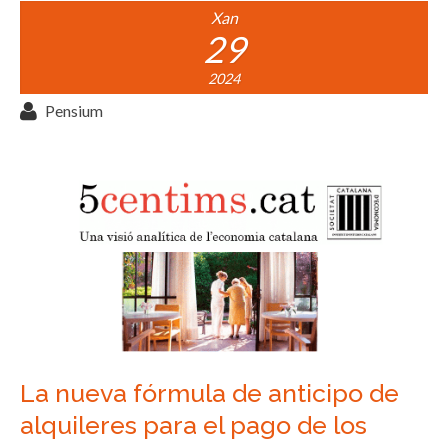
Xan
29
2024
Pensium
La nueva fórmula de anticipo de
alquileres para el pago de los