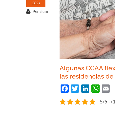
2021
Pensium
Algunas CCAA flex
las residencias d
Facebook
Twitter
Linked
Wha
E
5/5 - (