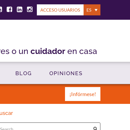
ACCESO USUARIOS
ES
res o un
cuidador
en casa
BLOG
OPINIONES
¡Infórmese!
uscar