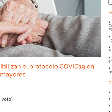
E
Co
F
li
5 
e
ibilizan el protocolo COVID19 en
r
e mayores
C
In
tsApp
mail
1 voto)