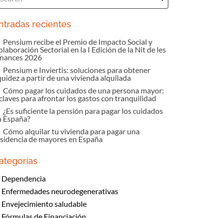
ntradas recientes
Pensium recibe el Premio de Impacto Social y
laboración Sectorial en la I Edición de la Nit de les
inances 2026
Pensium e Inviertis: soluciones para obtener
quidez a partir de una vivienda alquilada
Cómo pagar los cuidados de una persona mayor:
claves para afrontar los gastos con tranquilidad
¿Es suficiente la pensión para pagar los cuidados
n España?
Cómo alquilar tu vivienda para pagar una
esidencia de mayores en España
ategorías
Dependencia
Enfermedades neurodegenerativas
Envejecimiento saludable
Fórmulas de Financiación