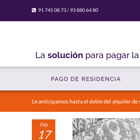
91 745 08 73
93 880 64 80
/
La
solución
para pagar l
PAGO DE RESIDENCIA
Le anticipamos hasta el doble del alquiler de 
Feb
17