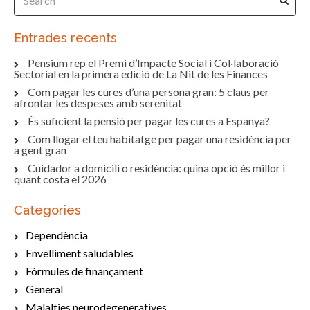
Entrades recents
Pensium rep el Premi d’Impacte Social i Col·laboració
Sectorial en la primera edició de La Nit de les Finances
Com pagar les cures d’una persona gran: 5 claus per
afrontar les despeses amb serenitat
És suficient la pensió per pagar les cures a Espanya?
Com llogar el teu habitatge per pagar una residència per
a gent gran
Cuidador a domicili o residència: quina opció és millor i
quant costa el 2026
Categories
Dependència
Envelliment saludables
Fòrmules de finançament
General
Malalties neurodegeneratives