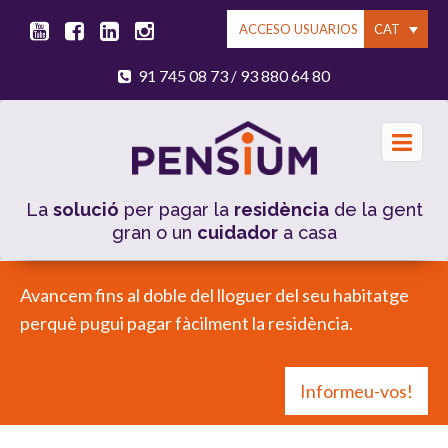
CAT
ACCESO USUARIOS
91 745 08 73
93 880 64 80
/
La
solució
per pagar la
residència
de la gent
gran o un
cuidador
a casa
Avancem fins al doble del lloguer del seu habitatge
perquè pugui pagar fàcilment la residència.
Informeu-vos!