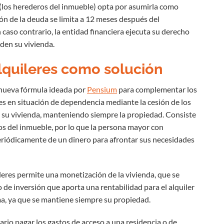
 (los herederos del inmueble) opta por asumirla como
ión de la deuda se limita a 12 meses después del
n caso contrario, la entidad financiera ejecuta su derecho
rden su vivienda.
alquileres como solución
a nueva fórmula ideada por
Pensium
para complementar los
s en situación de dependencia mediante la cesión de los
e su vivienda, manteniendo siempre la propiedad. Consiste
ros del inmueble, por lo que la persona mayor con
riódicamente de un dinero para afrontar sus necesidades
leres permite una monetización de la vivienda, que se
 de inversión que aporta una rentabilidad para el alquiler
ma, ya que se mantiene siempre su propiedad.
ario pagar los gastos de acceso a una residencia o de