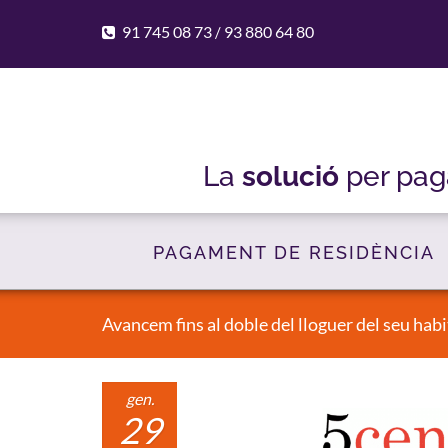
91 745 08 73
93 880 64 80
/
La
solució
per pag
PAGAMENT DE RESIDÈNCIA
Avancem fins al doble del lloguer del seu hab
gen.
29