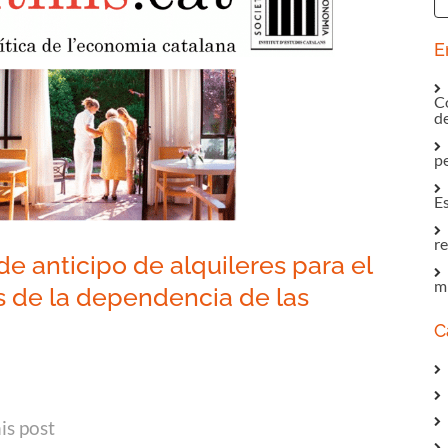
E
Co
d
p
E
re
e anticipo de alquileres para el
mi
s de la dependencia de las
s
C
In
tsApp
mail
is post