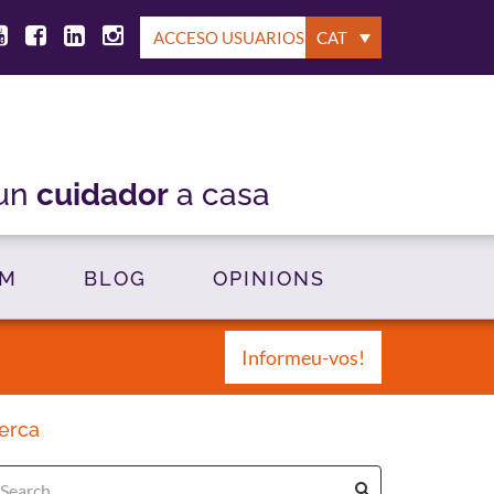
ACCESO USUARIOS
CAT
 un
cuidador
a casa
OM
BLOG
OPINIONS
Informeu-vos!
erca