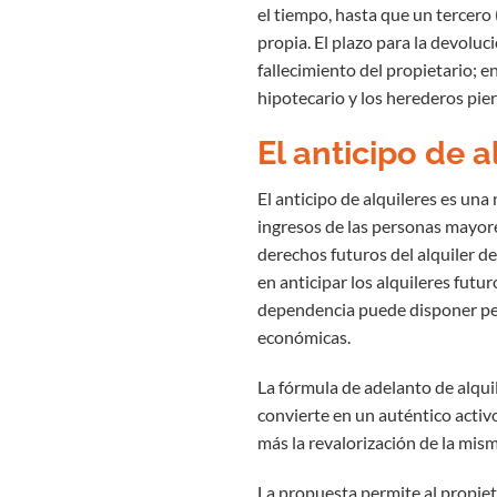
el tiempo, hasta que un tercero
propia. El plazo para la devoluc
fallecimiento del propietario; e
hipotecario y los herederos pie
El anticipo de 
El anticipo de alquileres es un
ingresos de las personas mayore
derechos futuros del alquiler d
en anticipar los alquileres futu
dependencia puede disponer pe
económicas.
La fórmula de adelanto de alqui
convierte en un auténtico activo
más la revalorización de la mis
La propuesta permite al propiet