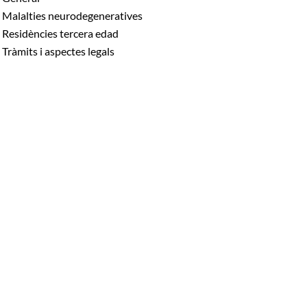
Malalties neurodegeneratives
Residències tercera edad
Tràmits i aspectes legals