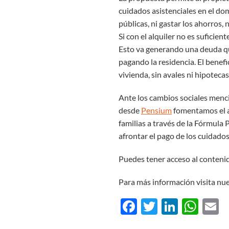
cuidados asistenciales en el dom
públicas, ni gastar los ahorros, 
Si con el alquiler no es suficien
Esto va generando una deuda que
pagando la residencia. El benef
vivienda, sin avales ni hipotecas
Ante los cambios sociales menc
desde
Pensium
fomentamos el a
familias a través de la Fórmula
afrontar el pago de los cuidado
Puedes tener acceso al conteni
Para más información visita nu
Facebook
Twitter
Linked
Wha
E