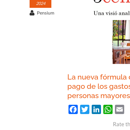
2024
Pensium
La nueva fórmula d
pago de los gasto
personas mayore
Facebook
Twitter
Linked
Wha
E
Rate th