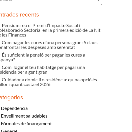
ntrades recents
Pensium rep el Premi d’Impacte Social i
l·laboració Sectorial en la primera edició de La Nit
e les Finances
Com pagar les cures d’una persona gran: 5 claus
er afrontar les despeses amb serenitat
És suficient la pensió per pagar les cures a
spanya?
Com llogar el teu habitatge per pagar una
sidència per a gent gran
Cuidador a domicili o residència: quina opció és
llor i quant costa el 2026
ategories
Dependència
Envelliment saludables
Fòrmules de finançament
General