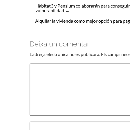
Hàbitat3 y Pensium colaborarán para conseguir 
vulnerabilidad
→
←
Alquilar la vivienda como mejor opción para paga
Deixa un comentari
L'adreça electrònica no es publicarà.
Els camps nec