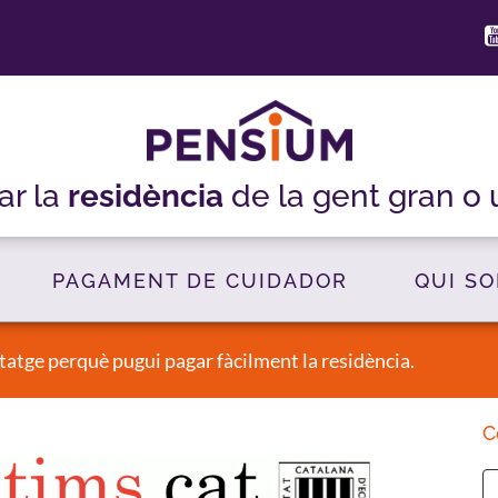
ar la
residència
de la gent gran o
PAGAMENT DE CUIDADOR
QUI S
itatge perquè pugui pagar fàcilment la residència.
C