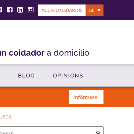
ACCESO USUARIOS
GL
un
coidador
a domicilio
BLOG
OPINIÓNS
Infórmese!
usca