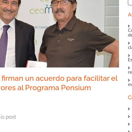
A
C
de
c
E
r
irman un acuerdo para facilitar el
m
yores al Programa Pensium
C
In
tsApp
mail
is post