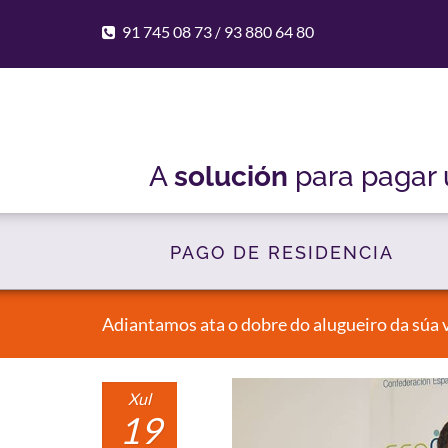
91 745 08 73
93 880 64 80
/
A
solución
para pagar
PAGO DE RESIDENCIA
Adiantamos ata o dobre do alugueiro da súa v
Xul
19