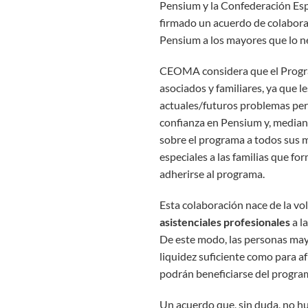
Pensium y la Confederación E
firmado un acuerdo de colaborac
Pensium a los mayores que lo n
CEOMA considera que el Progra
asociados y familiares, ya que l
actuales/futuros problemas pers
confianza en Pensium y, mediant
sobre el programa a todos sus m
especiales a las familias que fo
adherirse al programa.
Esta colaboración nace de la v
asistenciales profesionales
a l
De este modo, las personas may
liquidez suficiente como para af
podrán beneficiarse del progra
Un acuerdo que, sin duda, no h