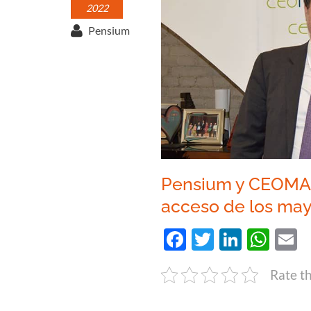
2022
Pensium
Pensium y CEOMA f
acceso de los ma
Facebook
Twitter
Linked
Wha
E
Rate th