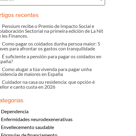
rtigos recentes
Pensium recibe o Premio de Impacto Social e
olaboración Sectorial na primeira edición de La Nit
 les Finances.
Como pagar os coidados dunha persoa maior: 5
laves para afrontar os gastos con tranquilidade
É suficiente a pensión para pagar os coidados en
spaña?
Como alugar a túa vivenda para pagar unha
esidencia de maiores en España
Cuidador na casa ou residencia: que opción é
ellor e canto custa en 2026
ategorías
Dependencia
Enfermidades neurodexenerativas
Envellecemento saudable
Fórmulas de financiamento