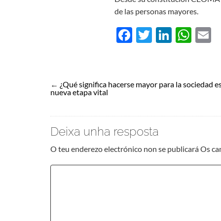
de las personas mayores.
Facebook
Twitter
Linked
Wha
E
←
¿Qué significa hacerse mayor para la sociedad e
nueva etapa vital
Deixa unha resposta
O teu enderezo electrónico non se publicará
Os ca