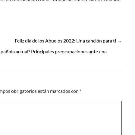
In
tsApp
mail
Feliz día de los Abuelos 2022: Una canción para ti
→
spañola actual? Principales preocupaciones ante una
mpos obrigatorios están marcados con
*