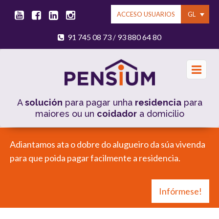
GL
ACCESO USUARIOS
91 745 08 73
93 880 64 80
/
A
solución
para pagar unha
residencia
para
maiores ou un
coidador
a domicilio
Adiantamos ata o dobre do alugueiro da súa vivenda
para que poida pagar facilmente a residencia.
Infórmese!