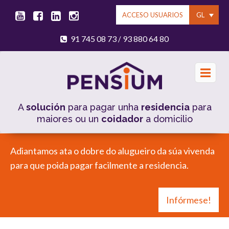
GL
ACCESO USUARIOS
91 745 08 73
93 880 64 80
/
A
solución
para pagar unha
residencia
para
maiores ou un
coidador
a domicilio
Adiantamos ata o dobre do alugueiro da súa vivenda
para que poida pagar facilmente a residencia.
Infórmese!