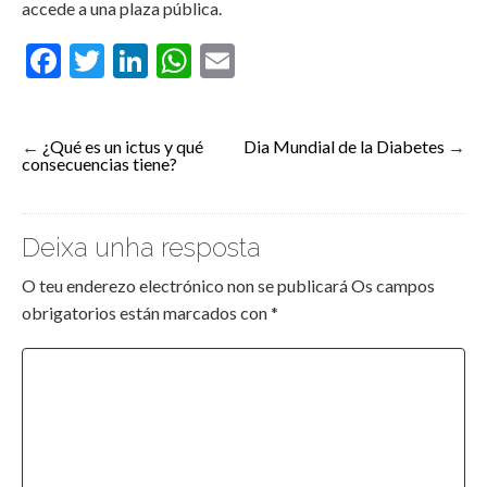
accede a una plaza pública.
Facebook
Twitter
LinkedIn
WhatsApp
Email
←
¿Qué es un ictus y qué
Dia Mundial de la Diabetes
→
consecuencias tiene?
Deixa unha resposta
O teu enderezo electrónico non se publicará
Os campos
obrigatorios están marcados con
*